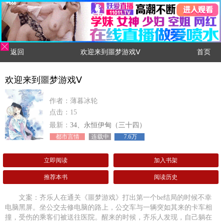
返回
欢迎来到噩梦游戏Ⅴ
首页
欢迎来到噩梦游戏Ⅴ
作者：薄暮冰轮
点击：15
最新：
34、永恒伊甸（三十四）
都市言情
连载中
7.6万
立即阅读
加入书架
推荐本书
阅读历史
文案：齐乐人在通关《噩梦游戏》打出第一个be结局的时候不幸
电脑黑屏。坐公交去修电脑的路上，公交车与一辆突如其来的卡车相
撞，受伤的乘客们被送往医院。醒来的时候，齐乐人发现，自己躺在