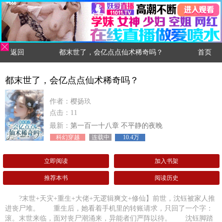
返回
都末世了，会亿点点仙术稀奇吗？
首页
都末世了，会亿点点仙术稀奇吗？
作者：樱扬玖
点击：11
最新：
第一百一十八章 不平静的夜晚
科幻穿越
连载中
10.4万
立即阅读
加入书架
推荐本书
阅读历史
?末世+天灾+重生+大佬+无逻辑爽文+修仙】前世，沈钰被家人推
进丧尸堆。 重生后，她看着手机里的转账请求，只回了一个字：
滚。末世来临，面对丧尸潮涌来，异能者们严阵以待。 沈钰脚踏