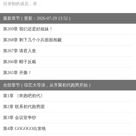
目录制的成员，录…
最新章节 ( 更新：2026-07-29 13:52 )
第269章 我们还是好姐妹！
第268章 剩下几个小兵面面相觑
第267章 请君入瓮
第266章 帽子反戴
第265章 开撕！
全部章节 ( 综艺大导演，从齐聚初代跑男开始 )
第1章 《奔跑吧初代》
第2章 联系初代跑男团
第3章 会议室争吵
第4章 GOGOGO出发咯