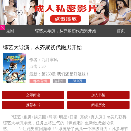
返回
综艺大导演，从齐聚初代跑男开始
首页
综艺大导演，从齐聚初代跑男开始
作者：九月寒风
点击：20
最新：
第269章 我们还是好姐妹！
都市言情
连载中
38.0万
立即阅读
加入书架
推荐本书
阅读历史
?综艺+跑男+娱乐圈+导演+明星+日常+系统+真人秀】\n吴凡获得
综艺大导演系统，任务是将过气的《奔跑吧》重新做成全民综
艺。 \n让跑男重回巅峰！\n系统给了吴凡一个神级能力：凡参与节