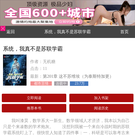
返回
系统，我真不是苏联学霸
首页
系统，我真不是苏联学霸
作者：无机糖
点击：11
最新：
第201章 这不苏维埃（为泰斯特加更）
都市言情
连载中
23.7万
立即阅读
加入书架
推荐本书
阅读历史
我叫漆昊，数学系大一新生。数学领域人才济济，我本以为自己
只是个来凑数的学术炮灰。 没想到我被一个来自冷战时期的苏联
学霸系统盯上了。很快世人知道了四件事：一．科研是可以靠考古来