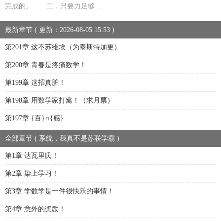
完成的。 二．只要力足够…
最新章节 ( 更新：2026-08-05 15:53 )
第201章 这不苏维埃（为泰斯特加更）
第200章 青春是疼痛数学！
第199章 这招真脏！
第198章 用数学家打窝！（求月票）
第197章 {百}∩{感}
全部章节 ( 系统，我真不是苏联学霸 )
第1章 达瓦里氏！
第2章 染上学习！
第3章 学数学是一件很快乐的事情！
第4章 意外的奖励！