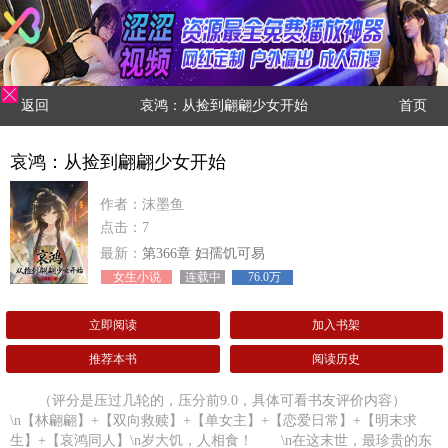
返回
哀鸿：从捡到翩翩少女开始
首页
哀鸿：从捡到翩翩少女开始
作者：沫墨鱼
点击：7
最新：
第366章 妇孺饥可易
女生小说
连载中
76.0万
立即阅读
加入书架
推荐本书
阅读历史
（评分是压过几轮的，压分前9.0，具体可看书友评价内容）
\n【林翩翩】+【双向救赎】+【单女主】+【恋爱日常】+【明末求
生】+【哀鸿同人】\n岁大饥，人相食！ \n在这末世，最珍贵的东