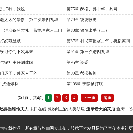
章 别打我，我说！
第75章 郝松、郝中华、豹哥
章 老太太的凄惨，第二次来四九城
第79章 统统收走
章 于洋准备的大礼，曹德厚家人上门
第83章 狠辣出手（上）
章 打妖鞭显威
第87章 村民声援赵志华，挑拨离间
章 欢迎你们下次再来
第91章 第三次进四九城
章 供销社主任刘建国
第95章 谈妥
章 门坏了，郝家人干的
第99章 郝松被抓
章 接连爆料
第103章 宁静被打破
第1页，共4页
1
2
3
4
下一页
尾页
还要当诰命夫人
末日在线
魔物堆里的人类幼崽
流窜诸天的灾厄
鱼街一爸
为转载作品，所有章节均由网友上传，转载至本站只是为了宣传本书让更