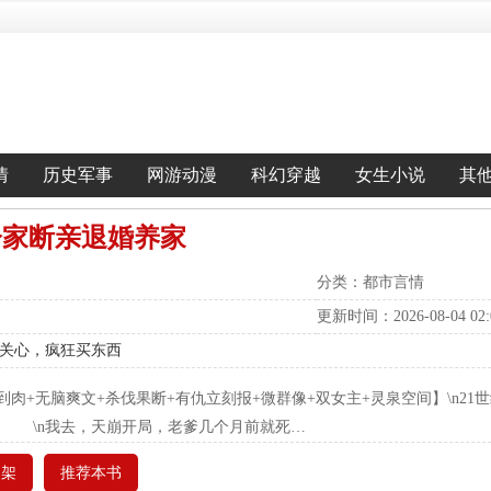
情
历史军事
网游动漫
科幻穿越
女生小说
其
分家断亲退婚养家
分类：都市言情
更新时间：2026-08-04 02:0
阳的关心，疯狂买东西
到肉+无脑爽文+杀伐果断+有仇立刻报+微群像+双女主+灵泉空间】\n21
夜！ \n我去，天崩开局，老爹几个月前就死…
书架
推荐本书