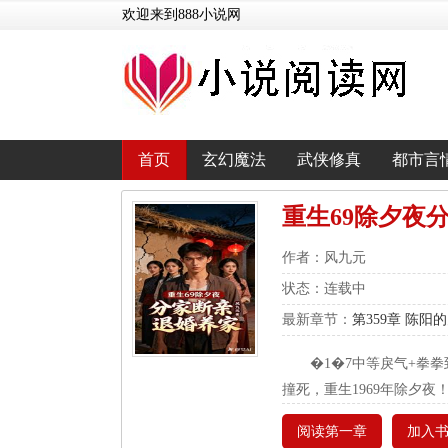
欢迎来到888小说网
首页
玄幻魔法
武侠修真
都市言
重生69除夕夜
作者：风九元
状态：连载中
最新章节：
第359章 陈
�1�7中等戾气+拳拳
撞死，重生1969年除夕
阅读第一章
加入