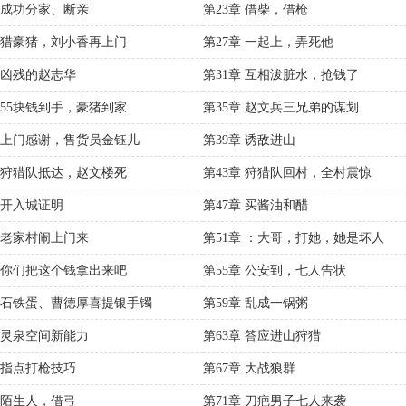
章 成功分家、断亲
第23章 借柴，借枪
章 猎豪猪，刘小香再上门
第27章 一起上，弄死他
章 凶残的赵志华
第31章 互相泼脏水，抢钱了
章 55块钱到手，豪猪到家
第35章 赵文兵三兄弟的谋划
章 上门感谢，售货员金钰儿
第39章 诱敌进山
章 狩猎队抵达，赵文楼死
第43章 狩猎队回村，全村震惊
章 开入城证明
第47章 买酱油和醋
章 老家村闹上门来
第51章 ：大哥，打她，她是坏人
章 你们把这个钱拿出来吧
第55章 公安到，七人告状
章 石铁蛋、曹德厚喜提银手镯
第59章 乱成一锅粥
章 灵泉空间新能力
第63章 答应进山狩猎
章 指点打枪技巧
第67章 大战狼群
章 陌生人，借弓
第71章 刀疤男子七人来袭