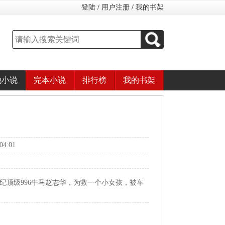
登陆
/
用户注册
/
我的书架
他小说
完本小说
排行榜
我的书架
4:01
世纪顶级996牛马赵志华，为救一个小女孩，被车