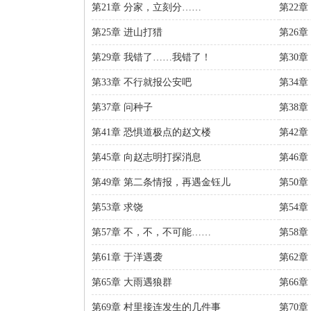
第21章 分家，立刻分……
第22
第25章 进山打猎
第26
第29章 我错了……我错了！
第30
第33章 不行就报公安吧
第34
第37章 问种子
第38
第41章 恐惧道极点的赵文楼
第42
第45章 向赵志明打探消息
第46
第49章 第二条情报，再遇金钰儿
第50
第53章 求饶
第54
第57章 不，不，不可能……
第58
第61章 于洋遇袭
第62
第65章 大雨遇狼群
第66
第69章 村里接连发生的几件事
第70