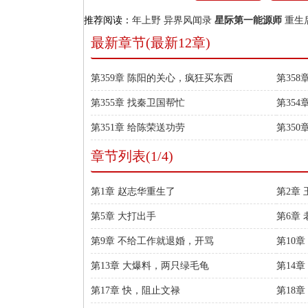
推荐阅读：
年上野
异界风闻录
星际第一能源师
重生
最新章节(最新12章)
第359章 陈阳的关心，疯狂买东西
第358
第355章 找秦卫国帮忙
第35
第351章 给陈荣送功劳
第350
章节列表(1/4)
第1章 赵志华重生了
第2章
第5章 大打出手
第6章
第9章 不给工作就退婚，开骂
第10章
第13章 大爆料，两只绿毛龟
第14
第17章 快，阻止文禄
第18