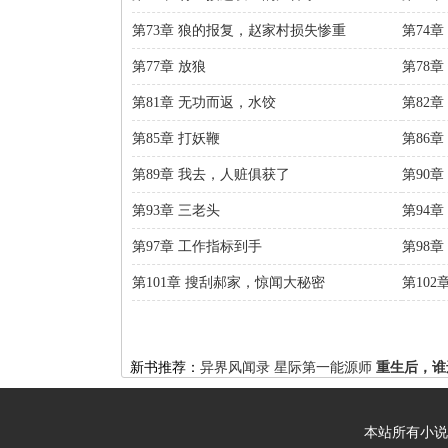
第73章 狼的报复，赵家村损失惨重
第74
第77章 放狼
第78
第81章 无功而返，水饺
第82
第85章 打妖鞭
第86
第89章 我去，人赃俱获了
第90
第93章 三老头
第94
第97章 工作指标到手
第98
第101章 搜刮郝家，惊闻大秘密
第102
新书推荐：
异界风闻录
星际第一能源师
重生后，谁
本站所有小说