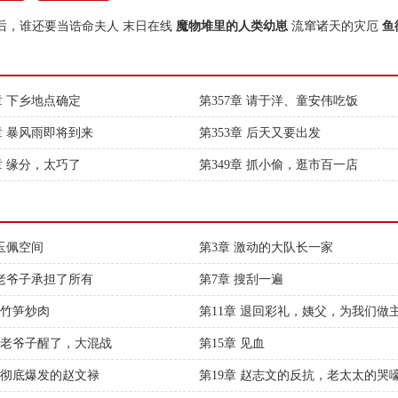
后，谁还要当诰命夫人
末日在线
魔物堆里的人类幼崽
流窜诸天的灾厄
鱼
章 下乡地点确定
第357章 请于洋、童安伟吃饭
4章 暴风雨即将到来
第353章 后天又要出发
章 缘分，太巧了
第349章 抓小偷，逛市百一店
 玉佩空间
第3章 激动的大队长一家
 老爷子承担了所有
第7章 搜刮一遍
 竹笋炒肉
第11章 退回彩礼，姨父，为我们做
章 老爷子醒了，大混战
第15章 见血
章 彻底爆发的赵文禄
第19章 赵志文的反抗，老太太的哭