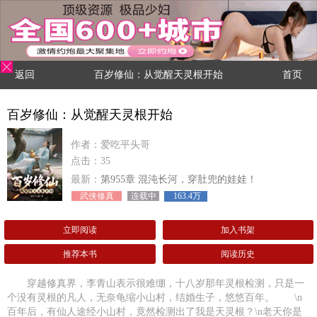
返回
百岁修仙：从觉醒天灵根开始
首页
百岁修仙：从觉醒天灵根开始
作者：爱吃平头哥
点击：35
最新：
第955章 混沌长河，穿肚兜的娃娃！
武侠修真
连载中
163.4万
立即阅读
加入书架
推荐本书
阅读历史
穿越修真界，李青山表示很难绷，十八岁那年灵根检测，只是一
个没有灵根的凡人，无奈龟缩小山村，结婚生子，悠悠百年。 \n
百年后，有仙人途经小山村，竟然检测出了我是天灵根？\n老天你是