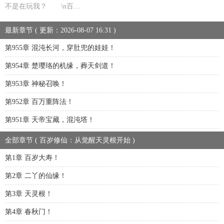
不是在玩我？ \n百…
最新章节 ( 更新：2026-08-07 16:31 )
第955章 混沌长河，穿肚兜的娃娃！
第954章 楚璎珞的机缘，葬天剑道！
第953章 神秘召唤！
第952章 百万重阵法！
第951章 天帝宝藏，混沌塔！
全部章节 ( 百岁修仙：从觉醒天灵根开始 )
第1章 百岁大寿！
第2章 二丫的仙缘！
第3章 天灵根！
第4章 春秋门！