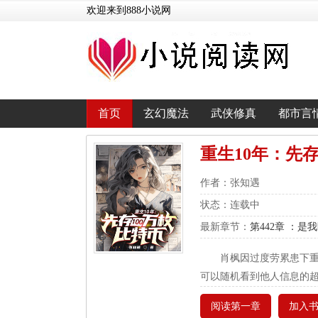
欢迎来到888小说网
首页
玄幻魔法
武侠修真
都市言
重生10年：先存
作者：张知遇
状态：连载中
最新章节：
第442章 ：是
肖枫因过度劳累患下重
可以随机看到他人信息的超能
阅读第一章
加入