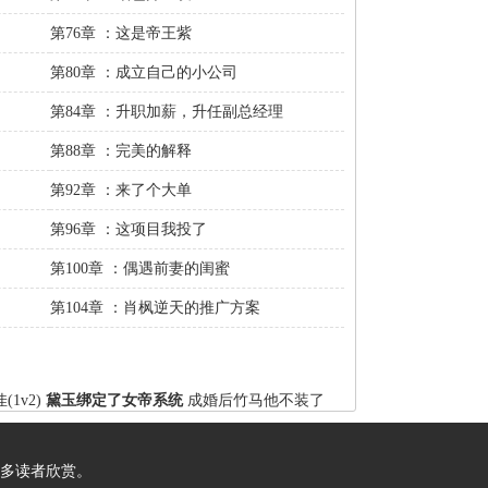
第76章 ：这是帝王紫
第80章 ：成立自己的小公司
第84章 ：升职加薪，升任副总经理
第88章 ：完美的解释
第92章 ：来了个大单
第96章 ：这项目我投了
第100章 ：偶遇前妻的闺蜜
第104章 ：肖枫逆天的推广方案
1v2)
黛玉绑定了女帝系统
成婚后竹马他不装了
多读者欣赏。