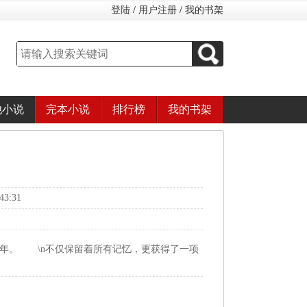
登陆
/
用户注册
/
我的书架
他小说
完本小说
排行榜
我的书架
3:31
0年。 \n不仅保留着所有记忆，更获得了一项