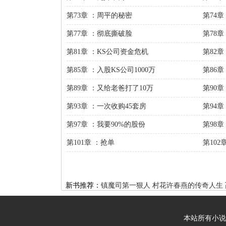
第73章 ：周平的秘密
第74
第77章 ：彻底撕破脸
第78章
第81章 ：KS公司资金危机
第82
第85章 ：入股KS公司1000万
第86
第89章 ：又给老爸打了10万
第90
第93章 ：一次收购45套房
第94
第97章 ：我要90%的股份
第98
第101章 ：抢单
第102
新书推荐：
镇魔司第一狠人
村花许春燕的传奇人生
本站所有小说