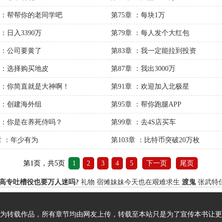
章 ：帮帮你的老同学吧
第75章 ：每块1万
 ：日入3390万
第79章 ：每人发个大红包
章 ：公司要黄了
第83章 ：我一定能拉到投资
章 ：选择购买地皮
第87章 ：我出3000万
章 ：你简直就是大神啊！
第91章 ：欢迎加入北极星
章 ：创建海外组
第95章 ：帮你跑腿APP
章 ：你是在养死侍吗？
第99章 ：去4S店买车
章 ：年少有为
第103章 ：比特币突破20万枚
第1页，共5页
1
2
3
4
5
下一页
尾页
高专吐槽役也要万人迷吗?
礼物
宿傩妹妹今天也在艰难求生
渡鬼
张武特佳(
为转载作品，所有章节均由网友上传，转载至本站只是为了宣传本书让更