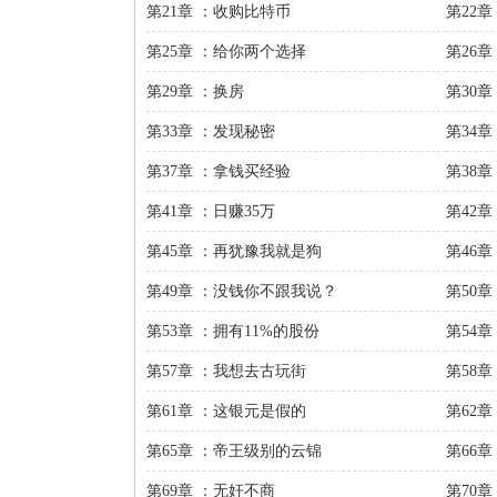
第21章 ：收购比特币
第22章
第25章 ：给你两个选择
第26
第29章 ：换房
第30
第33章 ：发现秘密
第34
第37章 ：拿钱买经验
第38
第41章 ：日赚35万
第42
第45章 ：再犹豫我就是狗
第46
第49章 ：没钱你不跟我说？
第50
第53章 ：拥有11%的股份
第54
第57章 ：我想去古玩街
第58
第61章 ：这银元是假的
第62
第65章 ：帝王级别的云锦
第66章
第69章 ：无奸不商
第70