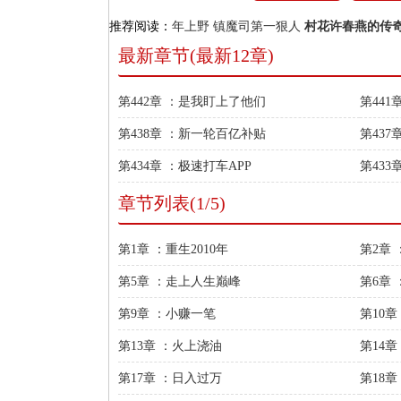
推荐阅读：
年上野
镇魔司第一狠人
村花许春燕的传
最新章节(最新12章)
第442章 ：是我盯上了他们
第44
第438章 ：新一轮百亿补贴
第43
第434章 ：极速打车APP
第43
章节列表(1/5)
第1章 ：重生2010年
第2章
第5章 ：走上人生巅峰
第6章
第9章 ：小赚一笔
第10章
第13章 ：火上浇油
第14章
第17章 ：日入过万
第18章