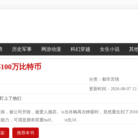
情
历史军事
网游动漫
科幻穿越
女生小说
其
100万比特币
分类：都市言情
更新时间：2026-08-07 12:4
我盯上了他们
病，被公司开除，被爱人抛弃。\n当肖枫再次睁眼时，竟然重生到了201
力，可谓是拥有双重buff。 \n先10…
书架
推荐本书