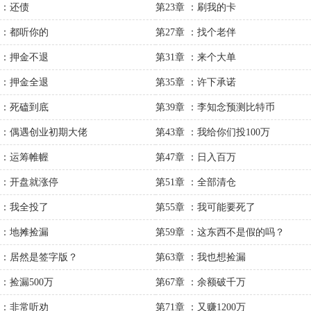
 ：还债
第23章 ：刷我的卡
章 ：都听你的
第27章 ：找个老伴
章 ：押金不退
第31章 ：来个大单
章 ：押金全退
第35章 ：许下承诺
章 ：死磕到底
第39章 ：李知念预测比特币
章 ：偶遇创业初期大佬
第43章 ：我给你们投100万
章 ：运筹帷幄
第47章 ：日入百万
章 ：开盘就涨停
第51章 ：全部清仓
章 ：我全投了
第55章 ：我可能要死了
章 ：地摊捡漏
第59章 ：这东西不是假的吗？
章 ：居然是签字版？
第63章 ：我也想捡漏
 ：捡漏500万
第67章 ：余额破千万
章 ：非常听劝
第71章 ：又赚1200万