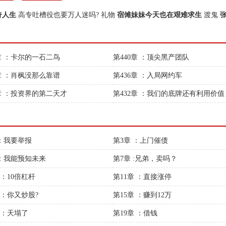
奇人生
高专吐槽役也要万人迷吗?
礼物
宿傩妹妹今天也在艰难求生
渡鬼
张
1章 ：卡尔的一石二鸟
第440章 ：顶尖黑产团队
7章 ：肖枫没那么靠谱
第436章 ：入局网约车
3章 ：投资界的第二天才
第432章 ：我们的底牌还有利用价值
 ：我要举报
第3章 ：上门催债
 ：我能预知未来
第7章 :兄弟，卖吗？
 ：10倍杠杆
第11章 ：直接涨停
 ：你又炒股?
第15章 ：赚到12万
 ：天塌了
第19章 ：借钱