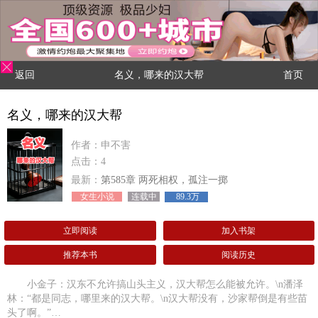
返回
名义，哪来的汉大帮
首页
名义，哪来的汉大帮
作者：申不害
点击：4
最新：
第585章 两死相权，孤注一掷
女生小说
连载中
89.3万
立即阅读
加入书架
推荐本书
阅读历史
小金子：汉东不允许搞山头主义，汉大帮怎么能被允许。\n潘泽
林：“都是同志，哪里来的汉大帮。\n汉大帮没有，沙家帮倒是有些苗
头了啊。”…