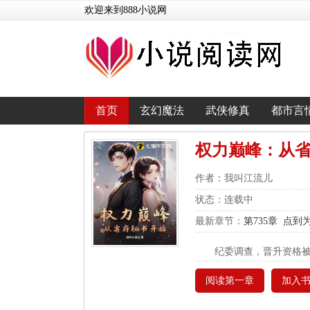
欢迎来到888小说网
首页
玄幻魔法
武侠修真
都市言
权力巅峰：从
作者：我叫江流儿
状态：连载中
最新章节：
第735章 点到
纪委调查，晋升资格
阅读第一章
加入