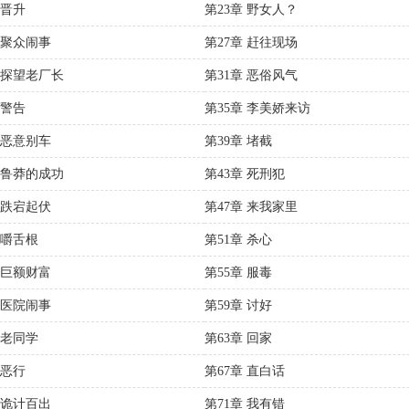
 晋升
第23章 野女人？
 聚众闹事
第27章 赶往现场
章 探望老厂长
第31章 恶俗风气
 警告
第35章 李美娇来访
 恶意别车
第39章 堵截
章 鲁莽的成功
第43章 死刑犯
 跌宕起伏
第47章 来我家里
 嚼舌根
第51章 杀心
 巨额财富
第55章 服毒
 医院闹事
第59章 讨好
 老同学
第63章 回家
 恶行
第67章 直白话
 诡计百出
第71章 我有错