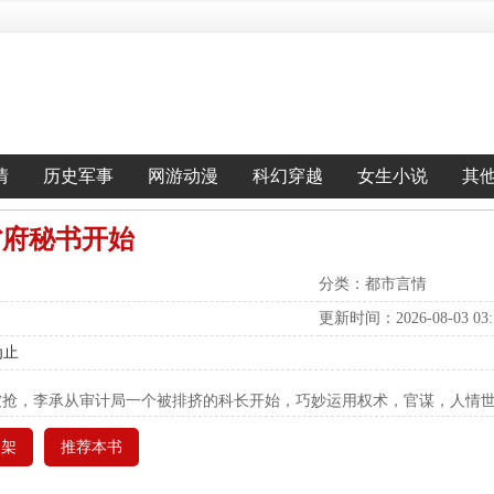
情
历史军事
网游动漫
科幻穿越
女生小说
其
省府秘书开始
分类：都市言情
更新时间：2026-08-03 03:1
为止
被抢，李承从审计局一个被排挤的科长开始，巧妙运用权术，官谋，人情
书架
推荐本书