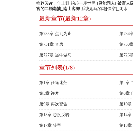
推荐阅读：
年上野
钓起一座世界
[灵能同人] 被盲
官的二婚老婆_南山客卿
系统她玩的花[快穿]_闭水
最新章节(最新12章)
第735章 点到为止
第734
第731章 查房
第730
第727章 当牛做马
第726
章节列表(1/8)
第1章 仕途迷茫
第2章
第5章 许梦
第6章
第9章 再次警告
第10
第13章 态度反转
第14
第17章 签字
第18章