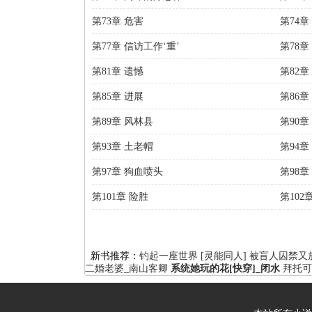
第73章 危害
第74
第77章 信访工作‘重’
第78
第81章 遗憾
第82章
第85章 进展
第86章
第89章 风林县
第90章
第93章 土老帽
第94章
第97章 狗血喷头
第98章
第101章 险胜
第102
新书推荐：
钓起一座世界
[灵能同人] 被盲人囚禁
二婚老婆_南山客卿
系统她玩的花[快穿]_闭水
拜托可