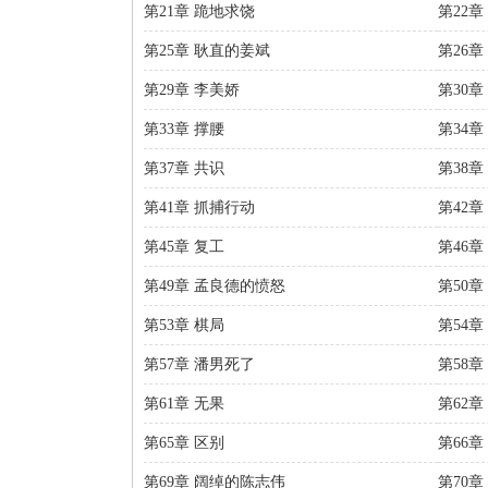
第21章 跪地求饶
第22章
第25章 耿直的姜斌
第26章
第29章 李美娇
第30
第33章 撑腰
第34章
第37章 共识
第38章
第41章 抓捕行动
第42
第45章 复工
第46章
第49章 孟良德的愤怒
第50章
第53章 棋局
第54章
第57章 潘男死了
第58章
第61章 无果
第62章
第65章 区别
第66章
第69章 阔绰的陈志伟
第70章