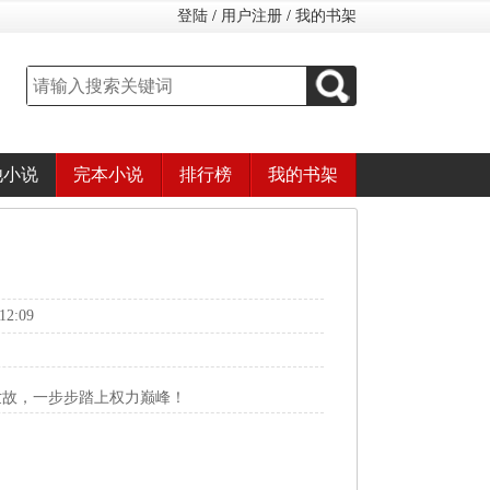
登陆
/
用户注册
/
我的书架
他小说
完本小说
排行榜
我的书架
2:09
世故，一步步踏上权力巅峰！