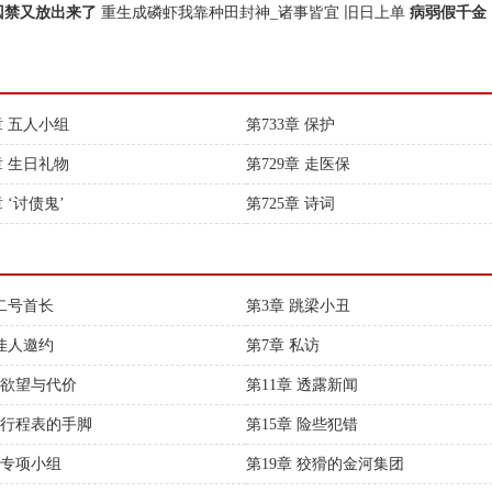
人囚禁又放出来了
重生成磷虾我靠种田封神_诸事皆宜
旧日上单
病弱假千金
章 五人小组
第733章 保护
章 生日礼物
第729章 走医保
章 ‘讨债鬼’
第725章 诗词
 二号首长
第3章 跳梁小丑
 佳人邀约
第7章 私访
章 欲望与代价
第11章 透露新闻
章 行程表的手脚
第15章 险些犯错
 专项小组
第19章 狡猾的金河集团