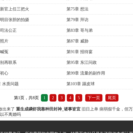
章 新官上任三把火
第75章 想法
章 明目张胆的拍摄
第79章 拜访
 司法公正
第83章 哥与弟
 照片
第87章 威胁
 喊冤
第91章 招待宴
 别再联系
第95章 东江问政
 初心
第99章 流量的副作用
章 水质问题
第103章 踢皮球
第1页，共8页
1
2
3
4
5
下一页
尾页
又放出来了
重生成磷虾我靠种田封神_诸事皆宜
旧日上单
病弱假千金，但万
以不离婚吗