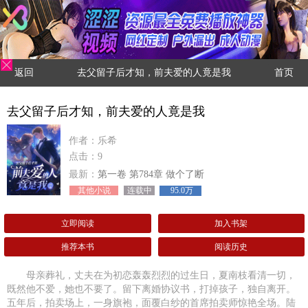
返回
去父留子后才知，前夫爱的人竟是我
首页
去父留子后才知，前夫爱的人竟是我
作者：乐希
点击：9
最新：
第一卷 第784章 做个了断
其他小说
连载中
95.0万
立即阅读
加入书架
推荐本书
阅读历史
母亲葬礼，丈夫在为初恋轰轰烈烈的过生日，夏南枝看清一切，
既然他不爱，她也不要了。留下离婚协议书，打掉孩子，独自离开。
五年后，拍卖场上，一身旗袍，面覆白纱的首席拍卖师惊艳全场。陆