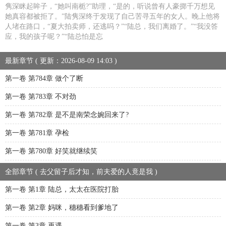
隽深眯起眸子，“她叫南栀?”助理，“是的，听说曾有人豪掷千万想见
她真容都被拒了。”陆隽深终于发现了自己苦寻五年的女人。晚上他将
人堵在路口，“夏大拍卖师，还逃吗？”“陆总，我们离婚了。”“我没答
应，我的孩子呢？”“陆总怕是忘
最新章节 ( 更新：2026-08-09 14:03 )
第一卷 第784章 做个了断
第一卷 第783章 不对劲
第一卷 第782章 是不是南荣念婉回来了?
第一卷 第781章 孕检
第一卷 第780章 好笑就继续笑
全部章节 ( 去父留子后才知，前夫爱的人竟是我 )
第一卷 第1章 陆总，太太在医院打胎
第一卷 第2章 妈咪，穗穗看到爹地了
第一卷 第3章 再遇