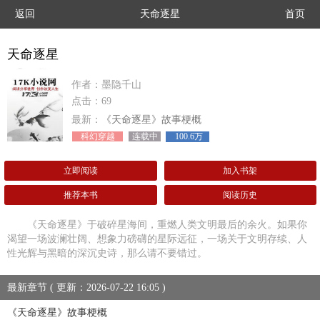
返回
天命逐星
首页
天命逐星
作者：墨隐千山
点击：69
最新：
《天命逐星》故事梗概
科幻穿越
连载中
100.6万
立即阅读
加入书架
推荐本书
阅读历史
《天命逐星》于破碎星海间，重燃人类文明最后的余火。如果你
渴望一场波澜壮阔、想象力磅礴的星际远征，一场关于文明存续、人
性光辉与黑暗的深沉史诗，那么请不要错过。
最新章节 ( 更新：2026-07-22 16:05 )
《天命逐星》故事梗概