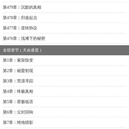
第479章：沉默的真相
第478章：归途起点
第477章：逆转协议
第476章：浅滩下的秘密
全部章节 ( 天命逐星 )
第1章：紫宸惊变
第2章：秘盟初现
第3章：荒漠寻踪
第4章：终极真相
第5章：星骸低语
第6章：尘封回响
第7章：绝地猎影