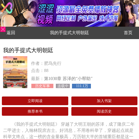
返回
我的手提式大明朝廷
首页
我的手提式大明朝廷
作者：肥鸟先行
点击：88
最新：
第1030章 苏泽的“小帮助”
历史军事
连载中
111.1万
立即阅读
加入书架
推荐本书
阅读历史
《我的手提式大明朝廷》 穿越了大明王朝的苏泽，成了隆庆二年
二甲进士，入翰林院庶吉士。好消息，不用卷科举了，穿越起点就是
科举文终点，这一榜的含金量极高，万历朝大半的首辅重臣都是这一