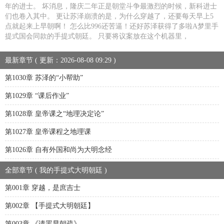
年的进士。 坏消息，隆庆二年正是朝堂斗争最激烈的时候，新科进士
们也卷入其中。 更让苏泽崩溃的是，为什么穿越了，还要每天早上5
点就起来上早朝啊！ 怎么比996还苦逼！还好苏泽获得了多啦A梦里手
提式国会同款的手提式朝廷。 只要将议案放在这个机器里，
最新章节 ( 更新：2026-08-08 09:29 )
第1030章 苏泽的“小帮助”
第1029章 “课后作业”
第1028章 皇帝课之“地理决定论”
第1027章 皇帝课程之地理课
第1026章 自有外国和尚为大明念经
全部章节 ( 我的手提式大明朝廷 )
第001章 穿越，是庶吉士
第002章 【手提式大明朝廷】
第003章 《请罢早朝疏》