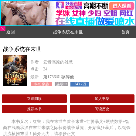
返回
战争系统在末世
首页
战争系统在末世
作者：云贵高原的雄鹰
点击：24
最新：
第1736章 碾碎他
科幻穿越
连载中
243.2万
立即阅读
加入书架
推荐本书
阅读历史
本书又名：红警：我在末世当首长末世+红警暴兵+硬核数据+智
商在线顾承渊在末世来临之际获得战争系统，开始疯狂暴兵，以钢铁
洪流横推末世！简介无力，请移步正文...