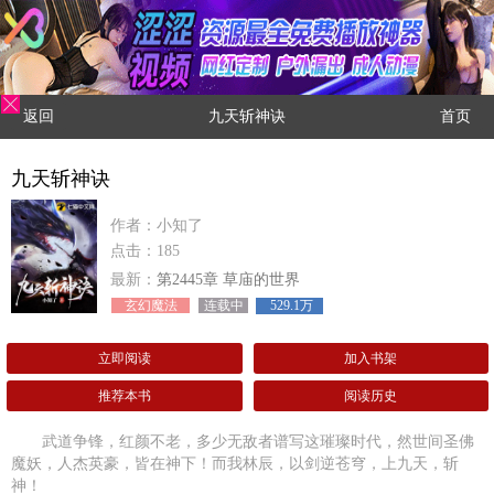
返回
九天斩神诀
首页
九天斩神诀
作者：小知了
点击：185
最新：
第2445章 草庙的世界
玄幻魔法
连载中
529.1万
立即阅读
加入书架
推荐本书
阅读历史
武道争锋，红颜不老，多少无敌者谱写这璀璨时代，然世间圣佛
魔妖，人杰英豪，皆在神下！而我林辰，以剑逆苍穹，上九天，斩
神！