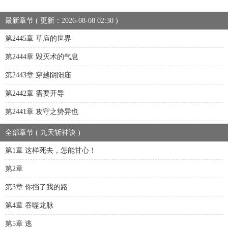
最新章节 ( 更新：2026-08-08 02:30 )
第2445章 草庙的世界
第2444章 毁灭术的气息
第2443章 穿越阴阳庙
第2442章 需要开导
第2441章 攻守之势异也
全部章节 ( 九天斩神诀 )
第1章 这样死去，怎能甘心！
第2章
第3章 你挡了我的路
第4章 吞噬龙脉
第5章 逃